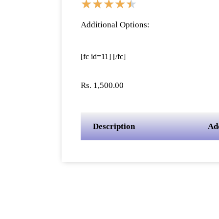
★
★
★
★
★
Additional Options:
[fc id=11] [/fc]
Rs. 1,500.00
Description
Ad