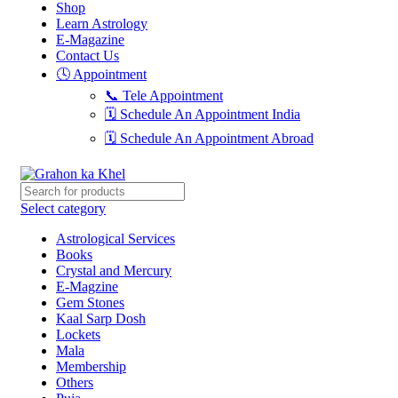
Shop
Learn Astrology
E-Magazine
Contact Us
🕓 Appointment
📞 Tele Appointment
🗓 Schedule An Appointment India
🗓 Schedule An Appointment Abroad
Select category
Astrological Services
Books
Crystal and Mercury
E-Magzine
Gem Stones
Kaal Sarp Dosh
Lockets
Mala
Membership
Others