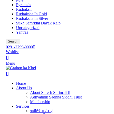
Puja
Pyramids
Rudraksh
Rudraksha In Gold
Rudraksha In Silver
Sukh Samridhi Dayak Kalp
Uncategorized
Yantras
Search
0291-2799-0000
Wishlist
Menu
Home
About Us
About Suresh Shrimali Ji
Adhyatmik Sadhna Siddhi Trust
Membership
Services
ज्योतिषीय सेवाएं