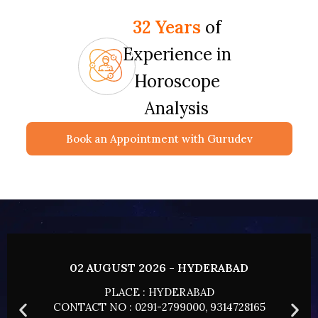
32 Years
of
Experience in
Horoscope
Analysis
Book an Appointment with Gurudev
02 AUGUST 2026 - HYDERABAD
PLACE : HYDERABAD
CONTACT NO : 0291-2799000, 9314728165