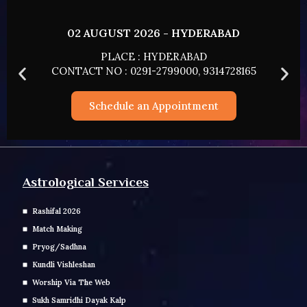
02 AUGUST 2026 - HYDERABAD
PLACE : HYDERABAD
CONTACT NO : 0291-2799000, 9314728165
Schedule an Appointment
Astrological Services
Rashifal 2026
Match Making
Pryog/Sadhna
Kundli Vishleshan
Worship Via The Web
Sukh Samridhi Dayak Kalp