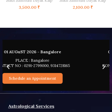
Sukh Samridhi Dayak Kalp
Sukh Samridhi Dayak Kalp
3,500.00
₹
2,100.00
₹
02 AUGUST 2026 - HYDERABAD
PLACE : HYDERABAD
CONTACT NO : 0291-2799000, 9314728165
Schedule an Appointment
Astrological Services