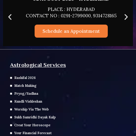
PLACE : HYDERABAD
CONTACT NO : 0291-2799000, 9314728165
Schedule an Appointment
Astrological Services
Rashifal 2026
Match Making
Pryog/Sadhna
Kundli Vishleshan
Worship Via The Web
Sukh Samridhi Dayak Kalp
Creat Your Horoscope
Your Financial Forecast