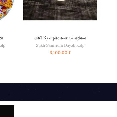
ADD TO CART
ka
लक्ष्मी प्रिय कुबेर कलश एवं श्रीफल
alp
Sukh Samridhi Dayak Kalp
3,100.00
₹