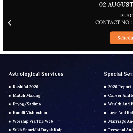
02 AUGUST 
PLACE
CONTACT NO : 0
Schedul
Special Ser
Astrological Services
2026 Report
Rashifal 2026
Career And 
Match Making
Wealth And P
Pryog/Sadhna
Love And Rel
Kundli Vishleshan
Marriage An
Worship Via The Web
Personal And
Sukh Samridhi Dayak Kalp