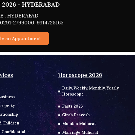
2026 - HYDERABAD
 : HYDERABAD
291-2799000, 9314728165
e an Appointment
vices
Horoscope 2026
Daily, Weekly, Monthly, Yearly
Horoscope
Business
roperty
Fasts 2026
ationship
Girah Pravesh
d Children
Mundan Muhurat
 Confidential
Marriage Muhurat