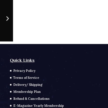
09 AU
CONTACT NO
Sc
Quick Links
Privacy Policy
Terms of Service
Delivery/ Shipping
Membership Plan
Refund & Cancellations
E-Magazine Yearly Membership