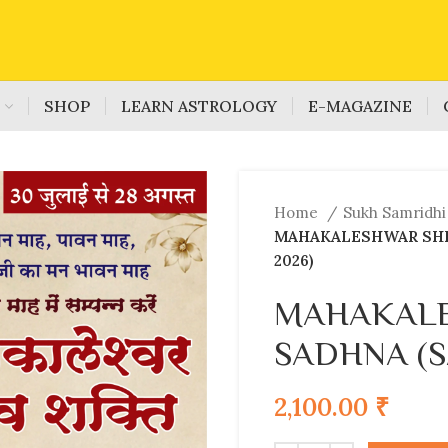
S
SHOP
LEARN ASTROLOGY
E-MAGAZINE
Home
Sukh Samridhi
MAHAKALESHWAR SHI
2026)
MAHAKALE
SADHNA (S
2,100.00
₹